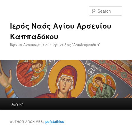
Skip
Skip
to
to
Sear
primary
secondary
content
content
Ιερός Ναός Αγίου Αρσενίου
Καππαδόκου
Ίδρυμα Ανακουφιστικής Φροντίδας "Αροδαφνούσα"
Main
Αρχική
menu
pefstathios
AUTHOR ARCHIVES: