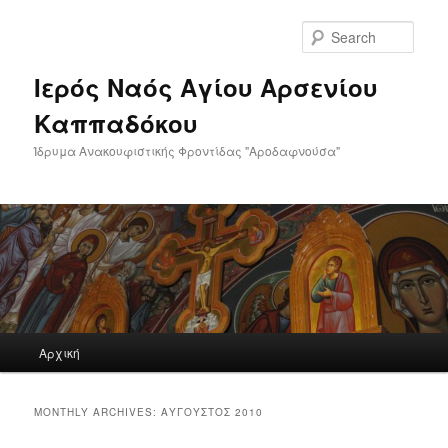
Skip
Skip
to
to
Sear
primary
secondary
content
content
Ιερός Ναός Αγίου Αρσενίου
Καππαδόκου
Ίδρυμα Ανακουφιστικής Φροντίδας "Αροδαφνούσα"
Main
Αρχική
menu
MONTHLY ARCHIVES:
ΑΎΓΟΥΣΤΟΣ 2010