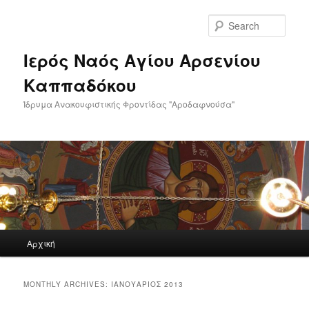
Skip
Skip
to
to
Sear
primary
secondary
content
content
Ιερός Ναός Αγίου Αρσενίου
Καππαδόκου
Ίδρυμα Ανακουφιστικής Φροντίδας "Αροδαφνούσα"
Main
Αρχική
menu
MONTHLY ARCHIVES:
ΙΑΝΟΥΆΡΙΟΣ 2013