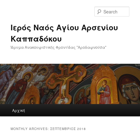
Skip
Skip
to
to
Sear
primary
secondary
content
content
Ιερός Ναός Αγίου Αρσενίου
Καππαδόκου
Ίδρυμα Ανακουφιστικής Φροντίδας "Αροδαφνούσα"
Main
Αρχική
menu
MONTHLY ARCHIVES:
ΣΕΠΤΈΜΒΡΙΟΣ 2018