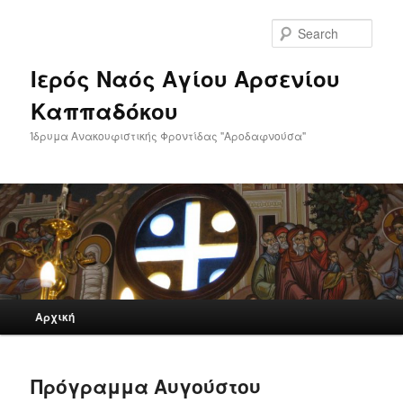
Skip
Skip
to
to
Sear
primary
secondary
content
content
Ιερός Ναός Αγίου Αρσενίου
Καππαδόκου
Ίδρυμα Ανακουφιστικής Φροντίδας "Αροδαφνούσα"
Main
Αρχική
menu
Πρόγραμμα Αυγούστου