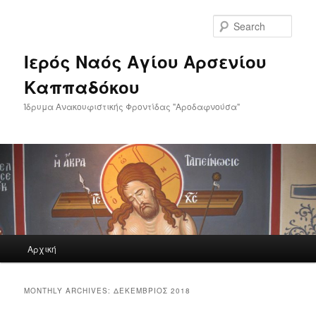
Skip
Skip
to
to
Sear
primary
secondary
content
content
Ιερός Ναός Αγίου Αρσενίου
Καππαδόκου
Ίδρυμα Ανακουφιστικής Φροντίδας "Αροδαφνούσα"
Main
Αρχική
menu
MONTHLY ARCHIVES:
ΔΕΚΈΜΒΡΙΟΣ 2018