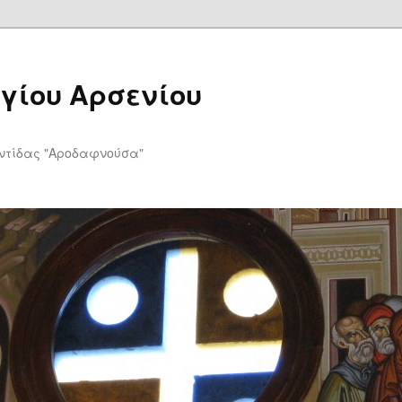
Αγίου Αρσενίου
υ
ντίδας "Αροδαφνούσα"