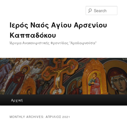
Skip
Skip
to
to
Sear
primary
secondary
content
content
Ιερός Ναός Αγίου Αρσενίου
Καππαδόκου
Ίδρυμα Ανακουφιστικής Φροντίδας "Αροδαφνούσα"
Main
Αρχική
menu
MONTHLY ARCHIVES:
ΑΠΡΊΛΙΟΣ 2021