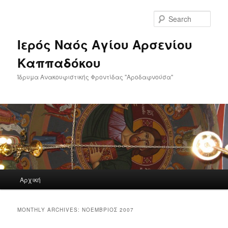
Skip
Skip
to
to
Sear
primary
secondary
content
content
Ιερός Ναός Αγίου Αρσενίου
Καππαδόκου
Ίδρυμα Ανακουφιστικής Φροντίδας "Αροδαφνούσα"
Main
Αρχική
menu
MONTHLY ARCHIVES:
ΝΟΈΜΒΡΙΟΣ 2007