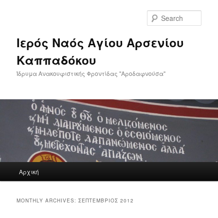
Skip
Skip
to
to
Sear
primary
secondary
content
content
Ιερός Ναός Αγίου Αρσενίου
Καππαδόκου
Ίδρυμα Ανακουφιστικής Φροντίδας "Αροδαφνούσα"
Main
Αρχική
menu
MONTHLY ARCHIVES:
ΣΕΠΤΈΜΒΡΙΟΣ 2012