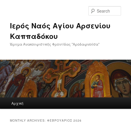
Skip
Skip
to
to
Sear
primary
secondary
content
content
Ιερός Ναός Αγίου Αρσενίου
Καππαδόκου
Ίδρυμα Ανακουφιστικής Φροντίδας "Αροδαφνούσα"
Main
Αρχική
menu
MONTHLY ARCHIVES:
ΦΕΒΡΟΥΆΡΙΟΣ 2026