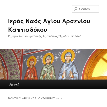
Skip
Skip
to
to
Sear
primary
secondary
content
content
Ιερός Ναός Αγίου Αρσενίου
Καππαδόκου
Ίδρυμα Ανακουφιστικής Φροντίδας "Αροδαφνούσα"
Main
Αρχική
menu
MONTHLY ARCHIVES:
ΟΚΤΏΒΡΙΟΣ 2011