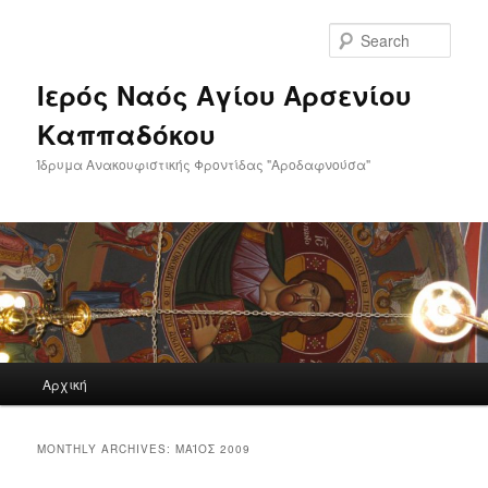
Skip
Skip
to
to
Sear
primary
secondary
content
content
Ιερός Ναός Αγίου Αρσενίου
Καππαδόκου
Ίδρυμα Ανακουφιστικής Φροντίδας "Αροδαφνούσα"
Main
Αρχική
menu
MONTHLY ARCHIVES:
ΜΆΙΟΣ 2009