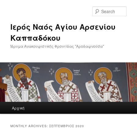
Skip
Skip
to
to
Sear
primary
secondary
content
content
Ιερός Ναός Αγίου Αρσενίου
Καππαδόκου
Ίδρυμα Ανακουφιστικής Φροντίδας "Αροδαφνούσα"
Main
Αρχική
menu
MONTHLY ARCHIVES:
ΣΕΠΤΈΜΒΡΙΟΣ 2020