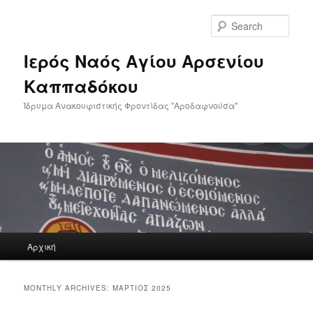
Skip
Skip
to
to
Sear
primary
secondary
content
content
Ιερός Ναός Αγίου Αρσενίου
Καππαδόκου
Ίδρυμα Ανακουφιστικής Φροντίδας "Αροδαφνούσα"
Main
Αρχική
menu
MONTHLY ARCHIVES:
ΜΆΡΤΙΟΣ 2025