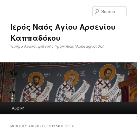
Skip
Skip
to
to
Sear
primary
secondary
content
content
Ιερός Ναός Αγίου Αρσενίου
Καππαδόκου
Ίδρυμα Ανακουφιστικής Φροντίδας "Αροδαφνούσα"
Main
Αρχική
menu
MONTHLY ARCHIVES:
ΙΟΎΛΙΟΣ 2009