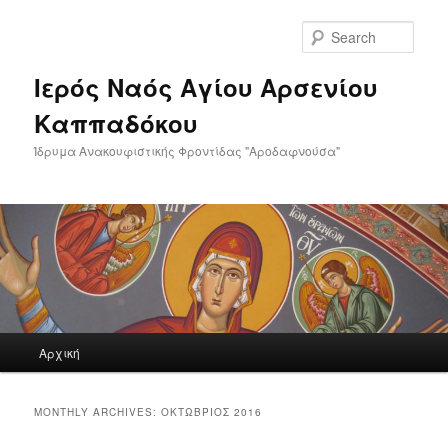
Skip
Skip
to
to
Sear
primary
secondary
content
content
Ιερός Ναός Αγίου Αρσενίου
Καππαδόκου
Ίδρυμα Ανακουφιστικής Φροντίδας "Αροδαφνούσα"
Main
Αρχική
menu
MONTHLY ARCHIVES:
ΟΚΤΏΒΡΙΟΣ 2016