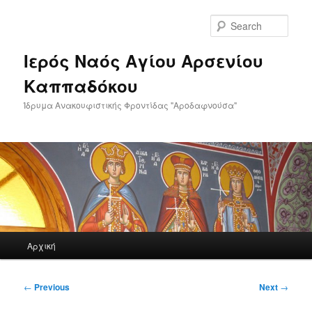
Skip
to
Sear
primary
content
Ιερός Ναός Αγίου Αρσενίου
Καππαδόκου
Ίδρυμα Ανακουφιστικής Φροντίδας "Αροδαφνούσα"
Main
Αρχική
menu
Post
←
Previous
Next
→
navigation