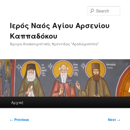
Skip
to
Sear
primary
content
Ιερός Ναός Αγίου Αρσενίου
Καππαδόκου
Ίδρυμα Ανακουφιστικής Φροντίδας "Αροδαφνούσα"
Main
Αρχική
menu
Post
←
Previous
Next
→
navigation