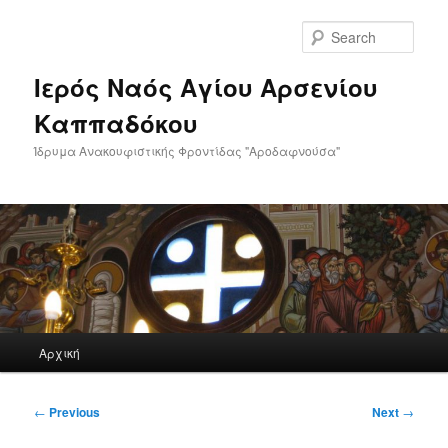
Skip
to
Sear
primary
content
Ιερός Ναός Αγίου Αρσενίου
Καππαδόκου
Ίδρυμα Ανακουφιστικής Φροντίδας "Αροδαφνούσα"
Main
Αρχική
menu
Post
←
Previous
Next
→
navigation