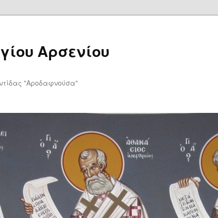
Αγίου Αρσενίου
υ
ντίδας "Αροδαφνούσα"