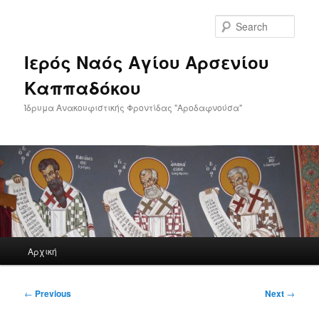
Skip
to
Sear
primary
content
Ιερός Ναός Αγίου Αρσενίου
Καππαδόκου
Ίδρυμα Ανακουφιστικής Φροντίδας "Αροδαφνούσα"
Main
Αρχική
menu
Post
←
Previous
Next
→
navigation