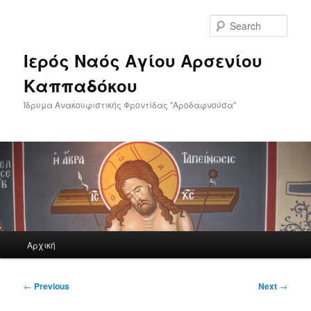
Skip
to
Sear
primary
content
Ιερός Ναός Αγίου Αρσενίου
Καππαδόκου
Ίδρυμα Ανακουφιστικής Φροντίδας "Αροδαφνούσα"
Main
Αρχική
menu
Post
←
Previous
Next
→
navigation