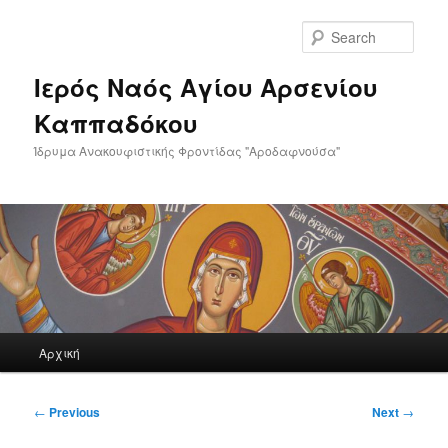
Skip
to
Sear
primary
content
Ιερός Ναός Αγίου Αρσενίου
Καππαδόκου
Ίδρυμα Ανακουφιστικής Φροντίδας "Αροδαφνούσα"
Main
Αρχική
menu
Post
←
Previous
Next
→
navigation