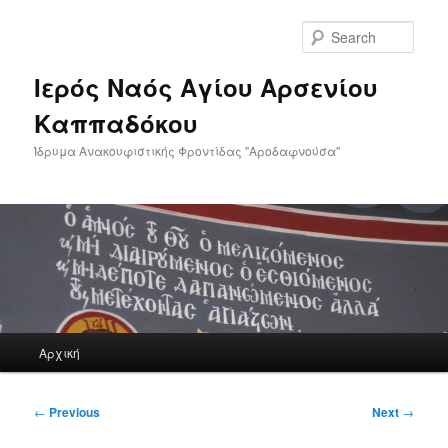
Skip
to
Sear
primary
content
Ιερός Ναός Αγίου Αρσενίου
Καππαδόκου
Ίδρυμα Ανακουφιστικής Φροντίδας "Αροδαφνούσα"
Main
Αρχική
menu
Post
←
Previous
Next
→
navigation