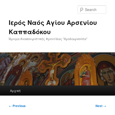
Skip
to
Sear
primary
content
Ιερός Ναός Αγίου Αρσενίου
Καππαδόκου
Ίδρυμα Ανακουφιστικής Φροντίδας "Αροδαφνούσα"
Main
Αρχική
menu
Post
←
Previous
Next
→
navigation