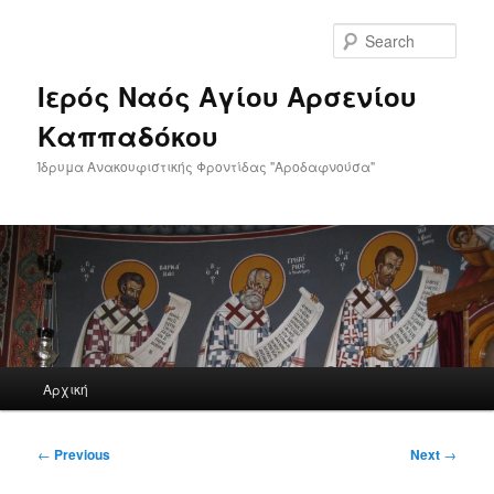
Skip
to
Sear
primary
content
Ιερός Ναός Αγίου Αρσενίου
Καππαδόκου
Ίδρυμα Ανακουφιστικής Φροντίδας "Αροδαφνούσα"
Main
Αρχική
menu
Post
←
Previous
Next
→
navigation