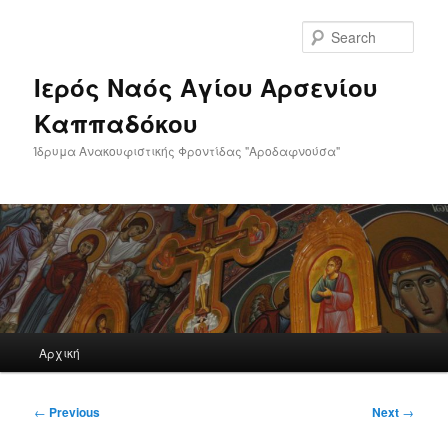
Skip
to
Sear
primary
content
Ιερός Ναός Αγίου Αρσενίου
Καππαδόκου
Ίδρυμα Ανακουφιστικής Φροντίδας "Αροδαφνούσα"
Main
Αρχική
menu
Post
←
Previous
Next
→
navigation