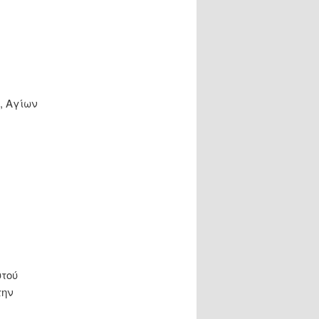
, Αγίων
υτού
την