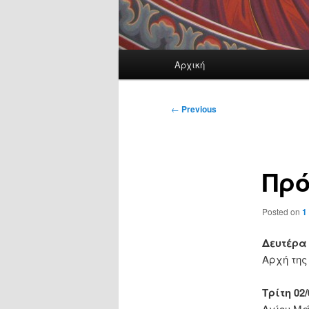
Main
Αρχική
menu
Post
←
Previous
navigation
Πρό
Posted on
1
Δευτέρα 
Αρχή της
Τρίτη 02/
Αγίου Μ