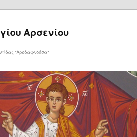
Αγίου Αρσενίου
υ
ντίδας "Αροδαφνούσα"