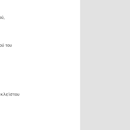
ού,
ύ του
γκλείστου