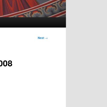
Next
→
008